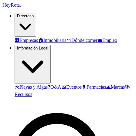
Hey
Rota
.
Directorio
🏢
Empresas
🏠
Inmobiliaria
🍴
Dónde comer
💼
Empleo
Información Local
🪼
Playas y Algas
❓
Q&A
📅
Eventos
💊
Farmacias
🌊
Mareas
📚
Recursos