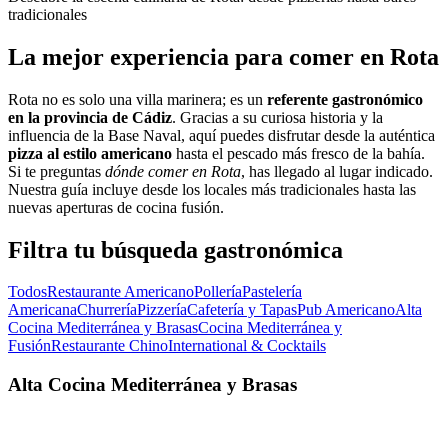
tradicionales
La mejor experiencia para comer en Rota
Rota no es solo una villa marinera; es un
referente gastronómico
en la provincia de Cádiz
. Gracias a su curiosa historia y la
influencia de la Base Naval, aquí puedes disfrutar desde la auténtica
pizza al estilo americano
hasta el pescado más fresco de la bahía.
Si te preguntas
dónde comer en Rota
, has llegado al lugar indicado.
Nuestra guía incluye desde los locales más tradicionales hasta las
nuevas aperturas de cocina fusión.
Filtra tu búsqueda gastronómica
Todos
Restaurante Americano
Pollería
Pastelería
Americana
Churrería
Pizzería
Cafetería y Tapas
Pub Americano
Alta
Cocina Mediterránea y Brasas
Cocina Mediterránea y
Fusión
Restaurante Chino
International & Cocktails
Alta Cocina Mediterránea y Brasas