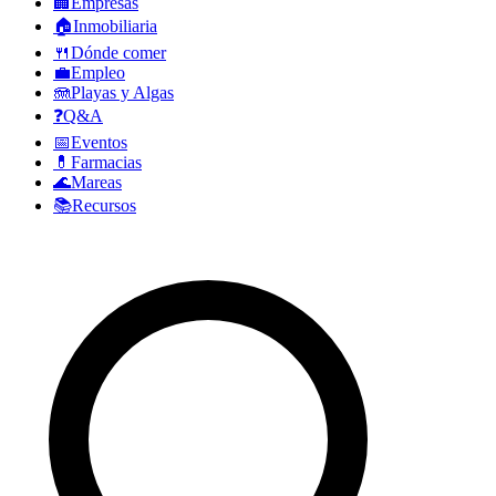
🏢
Empresas
🏠
Inmobiliaria
🍴
Dónde comer
💼
Empleo
🪼
Playas y Algas
❓
Q&A
📅
Eventos
💊
Farmacias
🌊
Mareas
📚
Recursos