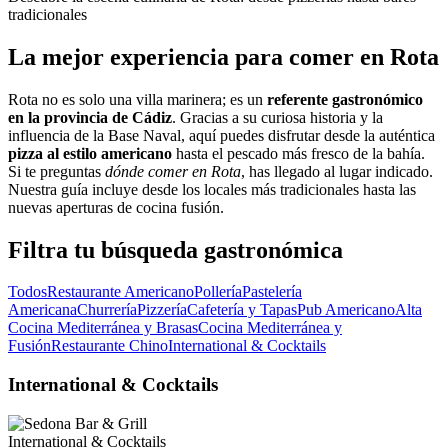
tradicionales
La mejor experiencia para comer en Rota
Rota no es solo una villa marinera; es un
referente gastronómico
en la provincia de Cádiz
. Gracias a su curiosa historia y la
influencia de la Base Naval, aquí puedes disfrutar desde la auténtica
pizza al estilo americano
hasta el pescado más fresco de la bahía.
Si te preguntas
dónde comer en Rota
, has llegado al lugar indicado.
Nuestra guía incluye desde los locales más tradicionales hasta las
nuevas aperturas de cocina fusión.
Filtra tu búsqueda gastronómica
Todos
Restaurante Americano
Pollería
Pastelería
Americana
Churrería
Pizzería
Cafetería y Tapas
Pub Americano
Alta
Cocina Mediterránea y Brasas
Cocina Mediterránea y
Fusión
Restaurante Chino
International & Cocktails
International & Cocktails
International & Cocktails