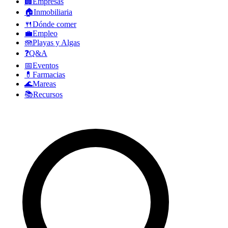
🏢
Empresas
🏠
Inmobiliaria
🍴
Dónde comer
💼
Empleo
🪼
Playas y Algas
❓
Q&A
📅
Eventos
💊
Farmacias
🌊
Mareas
📚
Recursos