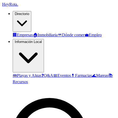
Hey
Rota
.
Directorio
🏢
Empresas
🏠
Inmobiliaria
🍴
Dónde comer
💼
Empleo
Información Local
🪼
Playas y Algas
❓
Q&A
📅
Eventos
💊
Farmacias
🌊
Mareas
📚
Recursos