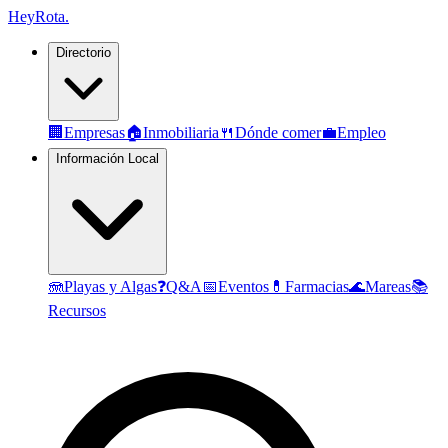
Hey
Rota
.
Directorio
🏢
Empresas
🏠
Inmobiliaria
🍴
Dónde comer
💼
Empleo
Información Local
🪼
Playas y Algas
❓
Q&A
📅
Eventos
💊
Farmacias
🌊
Mareas
📚
Recursos