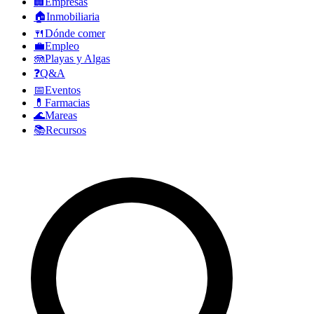
🏢
Empresas
🏠
Inmobiliaria
🍴
Dónde comer
💼
Empleo
🪼
Playas y Algas
❓
Q&A
📅
Eventos
💊
Farmacias
🌊
Mareas
📚
Recursos