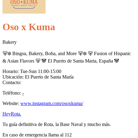
Oso x Kuma
Bakery
🐻‍❄️ Bingsu, Bakery, Boba, and More 🐻‍❄️ 🐻 Fusion of Hispanic
& Asian Flavors 🐻 🐼 El Puerto de Santa Maria, España 🐼
Horario:
Tue-Sun 11:00-15:00
Ubicación:
El Puerto de Santa María
Contacto:
Teléfono
:
-
Website:
www.instagram.com/osoxkuma/
Hey
Rota
.
Tu guía definitiva de Rota, la Base Naval y mucho más.
En caso de emergencia llama al 112