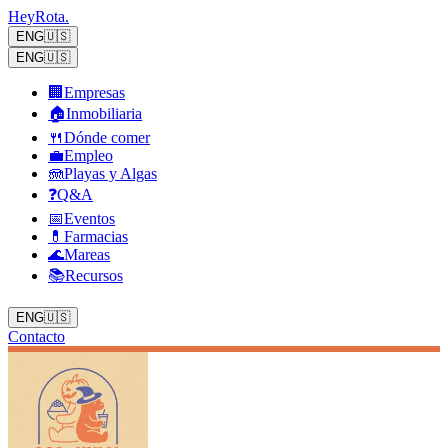
Hey
Rota
.
ENG
🇺🇸
ENG
🇺🇸
🏢
Empresas
🏠
Inmobiliaria
🍴
Dónde comer
💼
Empleo
🪼
Playas y Algas
❓
Q&A
📅
Eventos
💊
Farmacias
🌊
Mareas
📚
Recursos
ENG
🇺🇸
Contacto