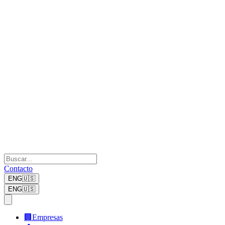
Contacto
ENG
🇺🇸
ENG
🇺🇸
🏢
Empresas