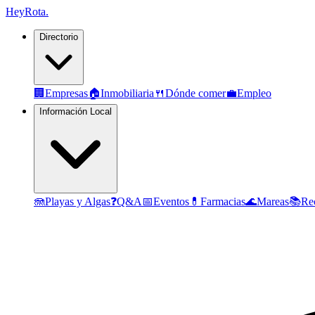
Hey
Rota
.
Directorio
🏢
Empresas
🏠
Inmobiliaria
🍴
Dónde comer
💼
Empleo
Información Local
🪼
Playas y Algas
❓
Q&A
📅
Eventos
💊
Farmacias
🌊
Mareas
📚
Re