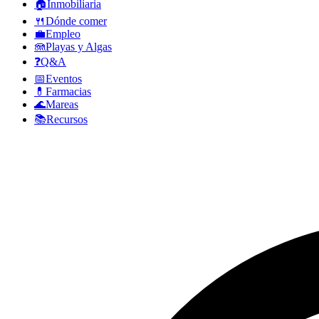
🏠
Inmobiliaria
🍴
Dónde comer
💼
Empleo
🪼
Playas y Algas
❓
Q&A
📅
Eventos
💊
Farmacias
🌊
Mareas
📚
Recursos