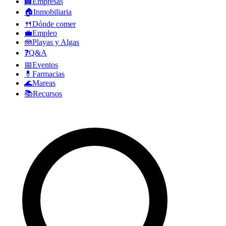
🏢
Empresas
🏠
Inmobiliaria
🍴
Dónde comer
💼
Empleo
🪼
Playas y Algas
❓
Q&A
📅
Eventos
💊
Farmacias
🌊
Mareas
📚
Recursos