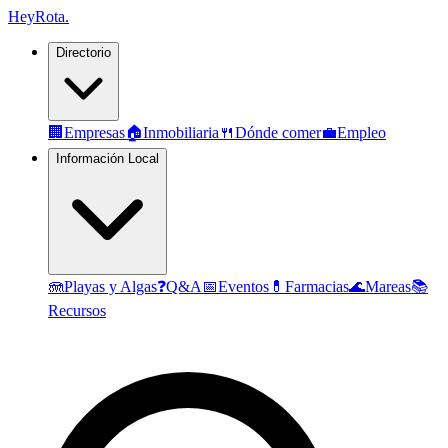
Hey
Rota
.
Directorio
🏢
Empresas
🏠
Inmobiliaria
🍴
Dónde comer
💼
Empleo
Información Local
🪼
Playas y Algas
❓
Q&A
📅
Eventos
💊
Farmacias
🌊
Mareas
📚
Recursos