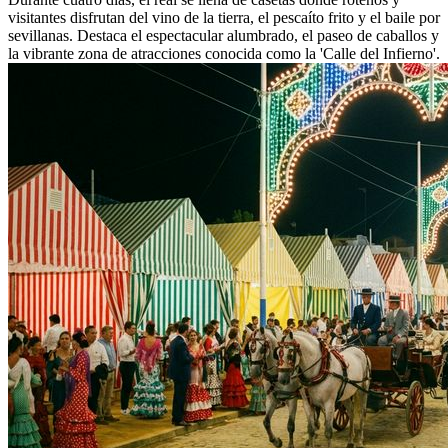
visitantes disfrutan del vino de la tierra, el pescaíto frito y el baile por
sevillanas. Destaca el espectacular alumbrado, el paseo de caballos y
la vibrante zona de atracciones conocida como la 'Calle del Infierno'.