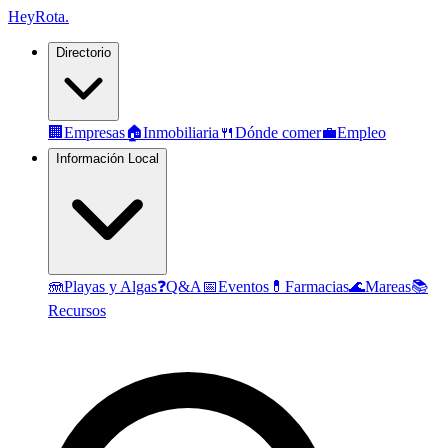
Hey
Rota
.
Directorio
🏢
Empresas
🏠
Inmobiliaria
🍴
Dónde comer
💼
Empleo
Información Local
🪼
Playas y Algas
❓
Q&A
📅
Eventos
💊
Farmacias
🌊
Mareas
📚
Recursos