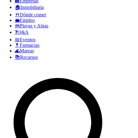
🏢
Empresas
🏠
Inmobiliaria
🍴
Dónde comer
💼
Empleo
🪼
Playas y Algas
❓
Q&A
📅
Eventos
💊
Farmacias
🌊
Mareas
📚
Recursos