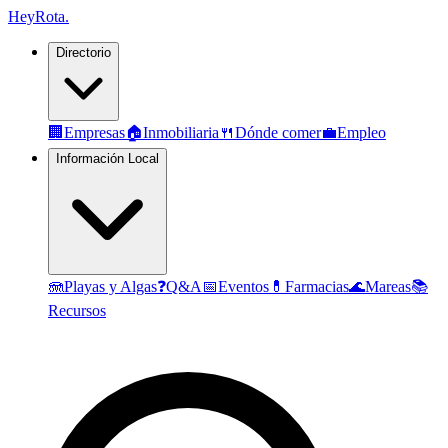
Hey
Rota
.
Directorio
🏢
Empresas
🏠
Inmobiliaria
🍴
Dónde comer
💼
Empleo
Información Local
🪼
Playas y Algas
❓
Q&A
📅
Eventos
💊
Farmacias
🌊
Mareas
📚
Recursos