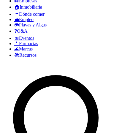
🏢
Empresas
🏠
Inmobiliaria
🍴
Dónde comer
💼
Empleo
🪼
Playas y Algas
❓
Q&A
📅
Eventos
💊
Farmacias
🌊
Mareas
📚
Recursos