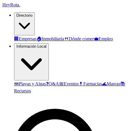
Hey
Rota
.
Directorio
🏢
Empresas
🏠
Inmobiliaria
🍴
Dónde comer
💼
Empleo
Información Local
🪼
Playas y Algas
❓
Q&A
📅
Eventos
💊
Farmacias
🌊
Mareas
📚
Recursos