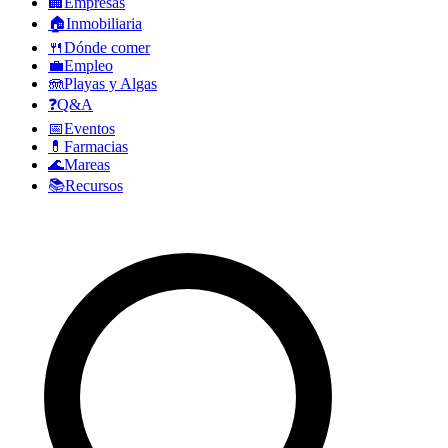
🏢
Empresas
🏠
Inmobiliaria
🍴
Dónde comer
💼
Empleo
🪼
Playas y Algas
❓
Q&A
📅
Eventos
💊
Farmacias
🌊
Mareas
📚
Recursos