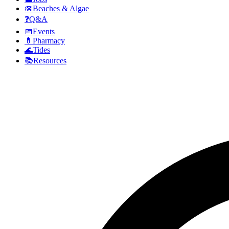
🪼
Beaches & Algae
❓
Q&A
📅
Events
💊
Pharmacy
🌊
Tides
📚
Resources