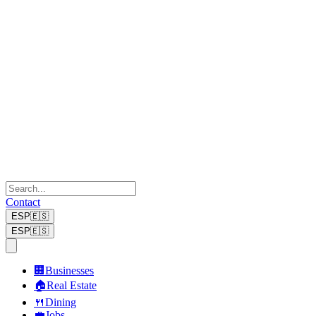
Contact
ESP
🇪🇸
ESP
🇪🇸
🏢
Businesses
🏠
Real Estate
🍴
Dining
💼
Jobs