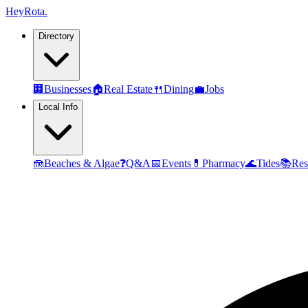
Hey
Rota
.
Directory
🏢
Businesses
🏠
Real Estate
🍴
Dining
💼
Jobs
Local Info
🪼
Beaches & Algae
❓
Q&A
📅
Events
💊
Pharmacy
🌊
Tides
📚
Res